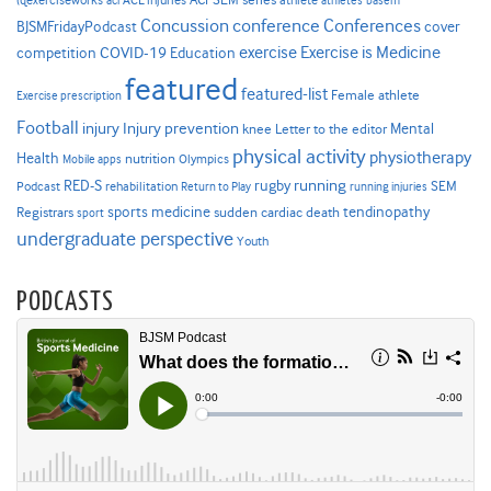
@exerciseworks
athlete
acl
ACL injuries
athletes
basem
Concussion
conference
Conferences
cover
BJSMFridayPodcast
Exercise is Medicine
COVID-19
exercise
competition
Education
featured
featured-list
Female athlete
Exercise prescription
Football
Injury prevention
injury
Mental
knee
Letter to the editor
physical activity
physiotherapy
Health
nutrition
Mobile apps
Olympics
RED-S
rugby
running
SEM
Podcast
rehabilitation
Return to Play
running injuries
sports medicine
Registrars
tendinopathy
sudden cardiac death
sport
undergraduate perspective
Youth
PODCASTS