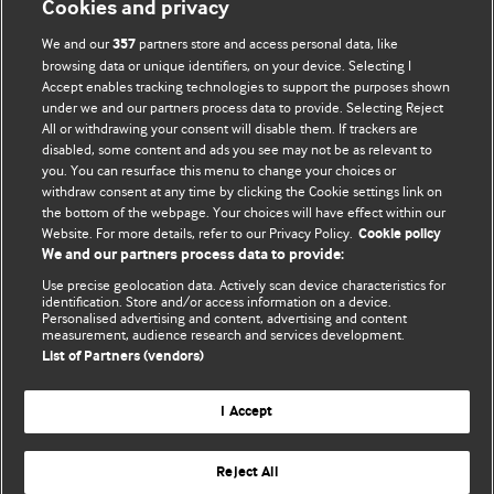
Cookies and privacy
We and our
partners store and access personal data, like
357
browsing data or unique identifiers, on your device. Selecting I
Accept enables tracking technologies to support the purposes shown
BMJ Blogs
under we and our partners process data to provide. Selecting Reject
All or withdrawing your consent will disable them. If trackers are
Comment and Opinion | Open Debate
disabled, some content and ads you see may not be as relevant to
you. You can resurface this menu to change your choices or
withdraw consent at any time by clicking the Cookie settings link on
The views and opinions expressed on this site are solely
the bottom of the webpage. Your choices will have effect within our
those of the original authors. They do not necessarily
Website. For more details, refer to our Privacy Policy.
Cookie policy
represent the views of BMJ and should not be used to
We and our partners process data to provide:
replace medical advice. Please see our full website
terms
Use precise geolocation data. Actively scan device characteristics for
and conditions
.
identification. Store and/or access information on a device.
Personalised advertising and content, advertising and content
measurement, audience research and services development.
All BMJ blog posts are posted under a CC-BY-NC licence
List of Partners (vendors)
BMJ Journals
I Accept
Reject All