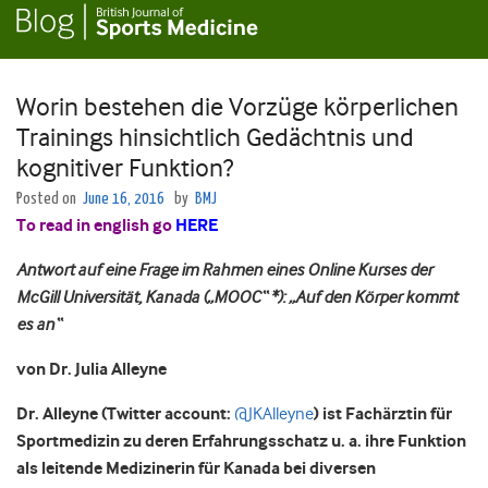
Worin bestehen die Vorzüge körperlichen
Trainings hinsichtlich Gedächtnis und
kognitiver Funktion?
Posted on
June 16, 2016
by
BMJ
To read in english go
HERE
Antwort auf eine Frage im Rahmen eines Online Kurses der
McGill Universität, Kanada („MOOC“ *): „Auf den Körper kommt
es an“
von Dr. Julia Alleyne
Dr. Alleyne (Twitter account:
@JKAlleyne
) ist Fachärztin für
Sportmedizin zu deren Erfahrungsschatz u. a. ihre Funktion
als leitende Medizinerin für Kanada bei diversen