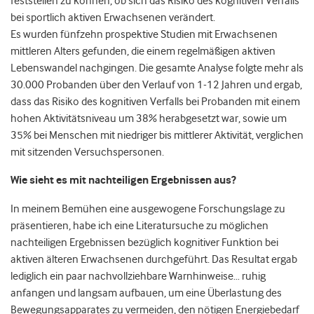
feststellen zu können, ob sich das Risiko des kognitiven Verfalls
bei sportlich aktiven Erwachsenen verändert.
Es wurden fünfzehn prospektive Studien mit Erwachsenen
mittleren Alters gefunden, die einem regelmäßigen aktiven
Lebenswandel nachgingen. Die gesamte Analyse folgte mehr als
30.000 Probanden über den Verlauf von 1-12 Jahren und ergab,
dass das Risiko des kognitiven Verfalls bei Probanden mit einem
hohen Aktivitätsniveau um 38% herabgesetzt war, sowie um
35% bei Menschen mit niedriger bis mittlerer Aktivität, verglichen
mit sitzenden Versuchspersonen.
Wie sieht es mit nachteiligen Ergebnissen aus?
In meinem Bemühen eine ausgewogene Forschungslage zu
präsentieren, habe ich eine Literatursuche zu möglichen
nachteiligen Ergebnissen bezüglich kognitiver Funktion bei
aktiven älteren Erwachsenen durchgeführt. Das Resultat ergab
lediglich ein paar nachvollziehbare Warnhinweise… ruhig
anfangen und langsam aufbauen, um eine Überlastung des
Bewegungsapparates zu vermeiden, den nötigen Energiebedarf