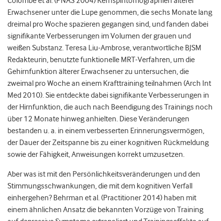
Colombe et al. (PNAS 2004) Kernspintomographien älterer
Erwachsener unter die Lupe genommen, die sechs Monate lang
dreimal pro Woche spazieren gegangen sind, und fanden dabei
signifikante Verbesserungen im Volumen der grauen und
weißen Substanz. Teresa Liu-Ambrose, verantwortliche BJSM
Redakteurin, benutzte funktionelle MRT-Verfahren, um die
Gehirnfunktion älterer Erwachsener zu untersuchen, die
zweimal pro Woche an einem Krafttraining teilnahmen (Arch Int
Med 2010). Sie entdeckte dabei signifikante Verbesserungen in
der Hirnfunktion, die auch nach Beendigung des Trainings noch
über 12 Monate hinweg anhielten. Diese Veränderungen
bestanden u. a. in einem verbesserten Erinnerungsvermögen,
der Dauer der Zeitspanne bis zu einer kognitiven Rückmeldung
sowie der Fähigkeit, Anweisungen korrekt umzusetzen.
Aber was ist mit den Persönlichkeitsveränderungen und den
Stimmungsschwankungen, die mit dem kognitiven Verfall
einhergehen? Behrman et al. (Practitioner 2014) haben mit
einem ähnlichen Ansatz die bekannten Vorzüge von Training