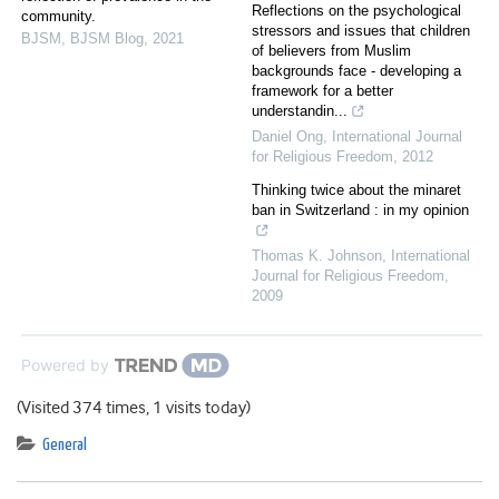
Reflections on the psychological
community.
stressors and issues that children
BJSM
,
BJSM Blog
,
2021
of believers from Muslim
backgrounds face - developing a
framework for a better
understandin...
Daniel Ong
,
International Journal
for Religious Freedom
,
2012
Thinking twice about the minaret
ban in Switzerland : in my opinion
Thomas K. Johnson
,
International
Journal for Religious Freedom
,
2009
Powered by
(Visited 374 times, 1 visits today)
General