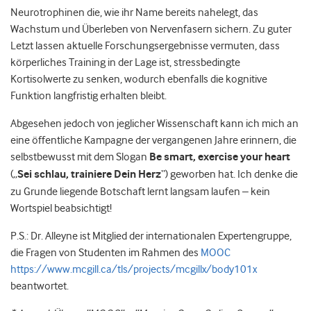
Neurotrophinen die, wie ihr Name bereits nahelegt, das
Wachstum und Überleben von Nervenfasern sichern. Zu guter
Letzt lassen aktuelle Forschungsergebnisse vermuten, dass
körperliches Training in der Lage ist, stressbedingte
Kortisolwerte zu senken, wodurch ebenfalls die kognitive
Funktion langfristig erhalten bleibt.
Abgesehen jedoch von jeglicher Wissenschaft kann ich mich an
eine öffentliche Kampagne der vergangenen Jahre erinnern, die
selbstbewusst mit dem Slogan
Be smart, exercise your heart
(„
Sei schlau, trainiere Dein Herz
“) geworben hat. Ich denke die
zu Grunde liegende Botschaft lernt langsam laufen – kein
Wortspiel beabsichtigt!
P.S.: Dr. Alleyne ist Mitglied der internationalen Expertengruppe,
die Fragen von Studenten im Rahmen des
MOOC
https://www.mcgill.ca/tls/projects/mcgillx/body101x
beantwortet.