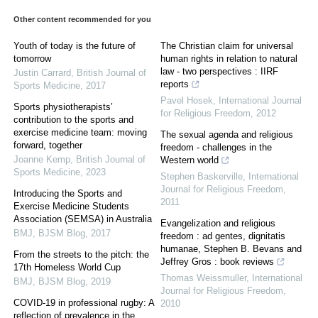
Other content recommended for you
Youth of today is the future of
The Christian claim for universal
tomorrow
human rights in relation to natural
law - two perspectives : IIRF
Justin Carrard
,
British Journal of
reports
Sports Medicine
,
2017
Pavel Hosek
,
International Journal
Sports physiotherapists’
for Religious Freedom
,
2012
contribution to the sports and
exercise medicine team: moving
The sexual agenda and religious
forward, together
freedom - challenges in the
Joanne Kemp
,
British Journal of
Western world
Sports Medicine
,
2023
Stephen Baskerville
,
International
Journal for Religious Freedom
,
Introducing the Sports and
2011
Exercise Medicine Students
Association (SEMSA) in Australia
Evangelization and religious
BMJ
,
BJSM Blog
,
2017
freedom : ad gentes, dignitatis
humanae, Stephen B. Bevans and
From the streets to the pitch: the
Jeffrey Gros : book reviews
17th Homeless World Cup
Thomas Weissmuller
,
International
BMJ
,
BJSM Blog
,
2019
Journal for Religious Freedom
,
COVID-19 in professional rugby: A
2010
reflection of prevalence in the