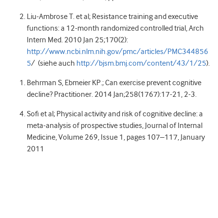
Liu-Ambrose T. et al; Resistance training and executive
functions: a 12-month randomized controlled trial, Arch
Intern Med. 2010 Jan 25;170(2):
http://www.ncbi.nlm.nih.gov/pmc/articles/PMC344856
5
/ (siehe auch
http://bjsm.bmj.com/content/43/1/25
).
Behrman S, Ebmeier KP.; Can exercise prevent cognitive
decline? Practitioner. 2014 Jan;258(1767):17-21, 2-3.
Sofi et al; Physical activity and risk of cognitive decline: a
meta-analysis of prospective studies, Journal of Internal
Medicine, Volume 269, Issue 1, pages 107–117, January
2011